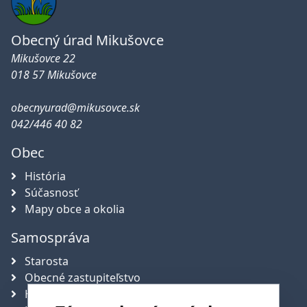
Obecný úrad Mikušovce
Mikušovce 22
018 57 Mikušovce
obecnyurad@mikusovce.sk
042/446 40 82
Obec
História
Súčasnosť
Mapy obce a okolia
Samospráva
Starosta
Obecné zastupiteľstvo
Hlavný kontrolór obce