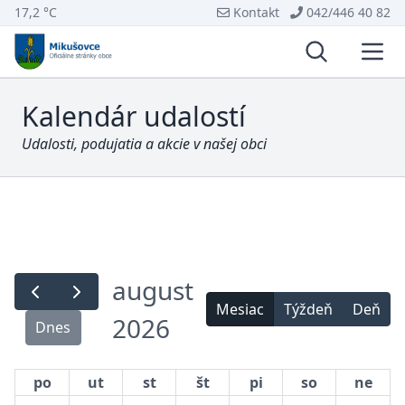
17,2 °C
Kontakt
042/446 40 82
Vyhľadávani
Otvo
Kalendár udalostí
Udalosti, podujatia a akcie v našej obci
august
Mesiac
Týždeň
Deň
2026
Dnes
po
ut
st
št
pi
so
ne