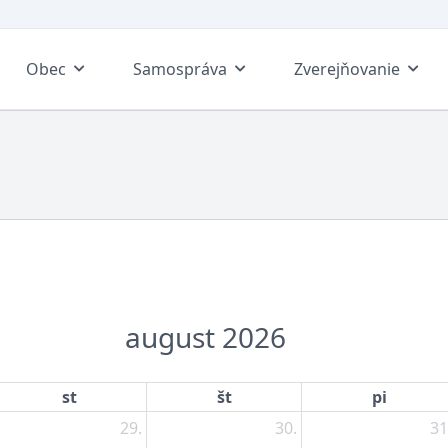
Obec
Samospráva
Zverejňovanie
august 2026
st
št
pi
29.
30.
31