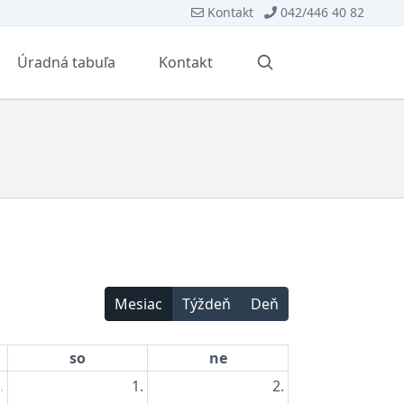
Kontakt
042/446 40 82
Úradná tabuľa
Kontakt
Vyhľadávanie
Mesiac
Týždeň
Deň
so
ne
.
1.
2.