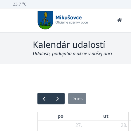
23,7 °C
Kalendár udalostí
Udalosti, podujatia a akcie v našej obci
Dnes
po
ut
27.
28.