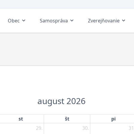
Obec
Samospráva
Zverejňovanie
august 2026
st
št
pi
29.
30.
31