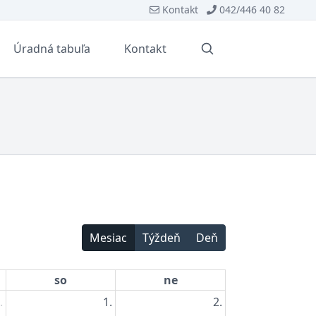
Kontakt
042/446 40 82
Úradná tabuľa
Kontakt
Vyhľadávanie
Mesiac
Týždeň
Deň
so
ne
.
1.
2.