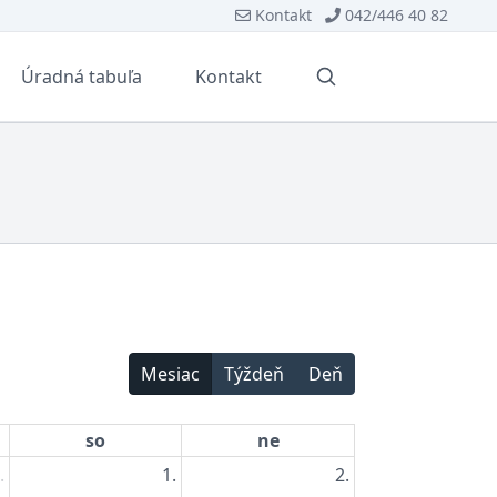
Kontakt
042/446 40 82
Úradná tabuľa
Kontakt
Vyhľadávanie
Mesiac
Týždeň
Deň
so
ne
.
1.
2.