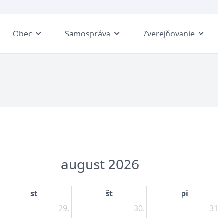
Obec
Samospráva
Zverejňovanie
august 2026
st
št
pi
29.
30.
31