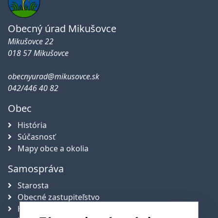
Obecný úrad Mikušovce
Mikušovce 22
018 57 Mikušovce
obecnyurad@mikusovce.sk
042/446 40 82
Obec
História
Súčasnosť
Mapy obce a okolia
Samospráva
Starosta
Obecné zastupiteľstvo
Hlavný kontrolór obce