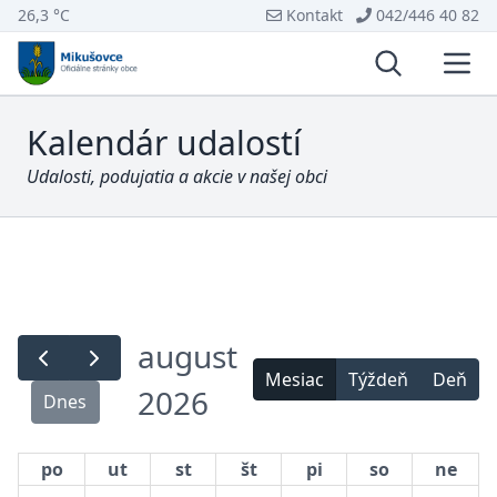
26,3 °C
Kontakt
042/446 40 82
Vyhľadávani
Otvo
Kalendár udalostí
Udalosti, podujatia a akcie v našej obci
august
Mesiac
Týždeň
Deň
2026
Dnes
po
ut
st
št
pi
so
ne