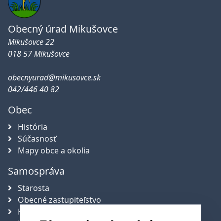
Obecný úrad Mikušovce
Mikušovce 22
018 57 Mikušovce
obecnyurad@mikusovce.sk
042/446 40 82
Obec
História
Súčasnosť
Mapy obce a okolia
Samospráva
Starosta
Obecné zastupiteľstvo
Hlavný kontrolór obce