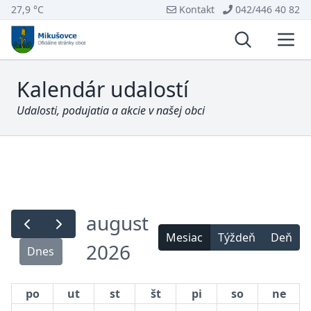
27,9 °C
Kontakt
042/446 40 82
Vyhľadávani
Otvo
Kalendár udalostí
Udalosti, podujatia a akcie v našej obci
august
Mesiac
Týždeň
Deň
2026
Dnes
po
ut
st
št
pi
so
ne