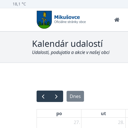
18,1 °C
Kalendár udalostí
Udalosti, podujatia a akcie v našej obci
Dnes
po
ut
27.
28.