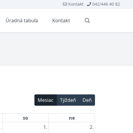
Kontakt
042/446 40 82
Úradná tabuľa
Kontakt
Vyhľadávanie
Mesiac
Týždeň
Deň
so
ne
.
1.
2.