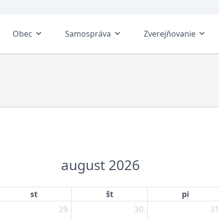
Obec
Samospráva
Zverejňovanie
august 2026
st
št
pi
29.
30.
31