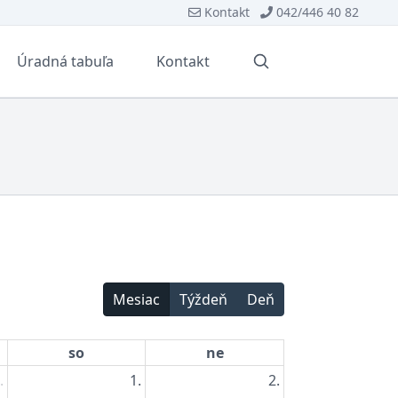
Kontakt
042/446 40 82
Úradná tabuľa
Kontakt
Vyhľadávanie
Mesiac
Týždeň
Deň
so
ne
.
1.
2.