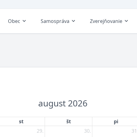
Obec
Samospráva
Zverejňovanie
august 2026
st
št
pi
29.
30.
31