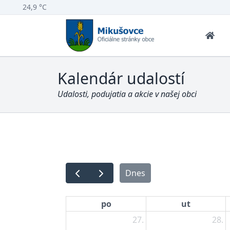
24,9 °C
Kalendár udalostí
Udalosti, podujatia a akcie v našej obci
Dnes
po
ut
27.
28.