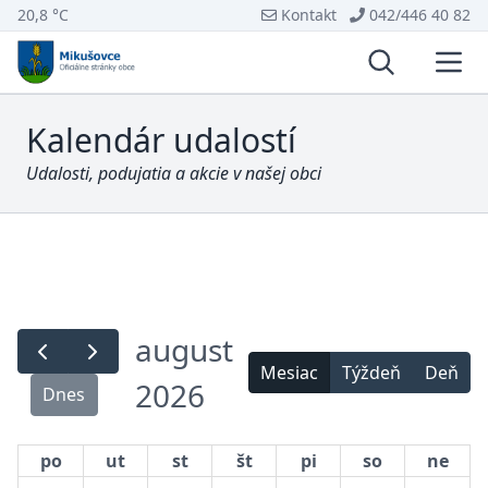
20,8 °C
Kontakt
042/446 40 82
Vyhľadávani
Otvo
Kalendár udalostí
Udalosti, podujatia a akcie v našej obci
august
Mesiac
Týždeň
Deň
2026
Dnes
po
ut
st
št
pi
so
ne