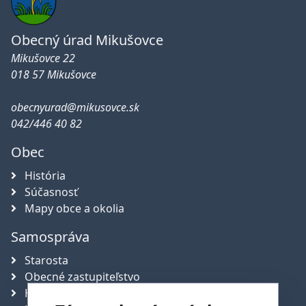
Obecný úrad Mikušovce
Mikušovce 22
018 57 Mikušovce
obecnyurad@mikusovce.sk
042/446 40 82
Obec
História
Súčasnosť
Mapy obce a okolia
Samospráva
Starosta
Obecné zastupiteľstvo
Hlavný kontrolór obce