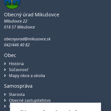
Obecný úrad Mikušovce
Mikušovce 22
018 57 Mikušovce
obecnyurad@mikusovce.sk
042/446 40 82
Obec
História
Súčasnosť
Mapy obce a okolia
Samospráva
Starosta
Obecné zastupiteľstvo
Hlavný kontrolór obce