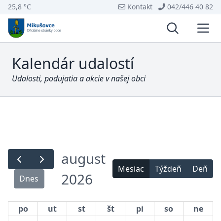
25,8 °C
Kontakt
042/446 40 82
Vyhľadávani
Otvo
Kalendár udalostí
Udalosti, podujatia a akcie v našej obci
august
Mesiac
Týždeň
Deň
2026
Dnes
po
ut
st
št
pi
so
ne