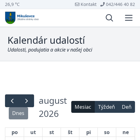
26,9 °C
Kontakt
042/446 40 82
Vyhľadávani
Otvo
Kalendár udalostí
Udalosti, podujatia a akcie v našej obci
august
Mesiac
Týždeň
Deň
2026
Dnes
po
ut
st
št
pi
so
ne