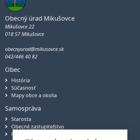
Obecný úrad Mikušovce
Mikušovce 22
018 57 Mikušovce
obecnyurad@mikusovce.sk
042/446 40 82
Obec
História
Súčasnosť
Mapy obce a okolia
Samospráva
Starosta
Obecné zastupiteľstvo
Hlavný kontrolór obce