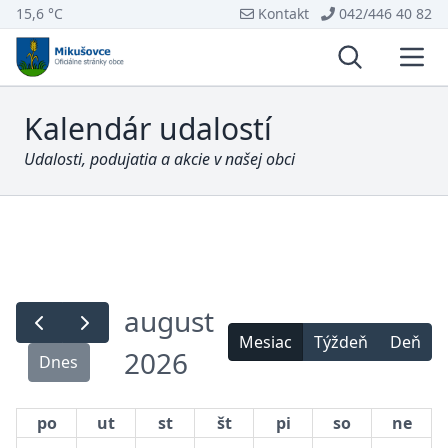
15,6 °C
Kontakt
042/446 40 82
Vyhľadávani
Otvo
Kalendár udalostí
Udalosti, podujatia a akcie v našej obci
august
Mesiac
Týždeň
Deň
2026
Dnes
po
ut
st
št
pi
so
ne