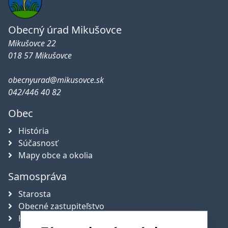
Obecný úrad Mikušovce
Mikušovce 22
018 57 Mikušovce
obecnyurad@mikusovce.sk
042/446 40 82
Obec
História
Súčasnosť
Mapy obce a okolia
Samospráva
Starosta
Obecné zastupiteľstvo
Hlavný kontrolór obce