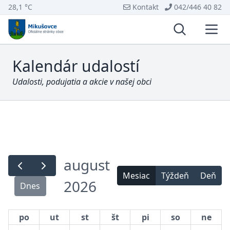
28,1 °C
Kontakt
042/446 40 82
Vyhľadávani
Otvo
Kalendár udalostí
Udalosti, podujatia a akcie v našej obci
august
Mesiac
Týždeň
Deň
2026
Dnes
po
ut
st
št
pi
so
ne