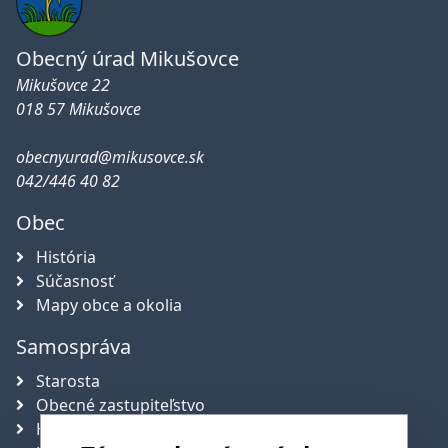
Obecný úrad Mikušovce
Mikušovce 22
018 57 Mikušovce
obecnyurad@mikusovce.sk
042/446 40 82
Obec
História
Súčasnosť
Mapy obce a okolia
Samospráva
Starosta
Obecné zastupiteľstvo
Hlavný kontrolór obce