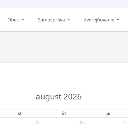
Obec
Samospráva
Zverejňovanie
august 2026
st
št
pi
29.
30.
31