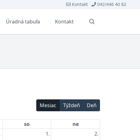
Kontakt
042/446 40 82
Úradná tabuľa
Kontakt
Vyhľadávanie
Mesiac
Týždeň
Deň
so
ne
.
1.
2.