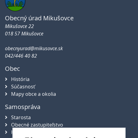
Obecný úrad Mikušovce
Mikušovce 22
018 57 Mikušovce
obecnyurad@mikusovce.sk
042/446 40 82
Obec
História
Súčasnosť
Mapy obce a okolia
Samospráva
Starosta
Obecné zastupiteľstvo
Hlavný kontrolór obce