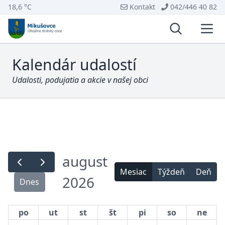
18,6 °C
Kontakt
042/446 40 82
Vyhľadávani
Otvo
Kalendár udalostí
Udalosti, podujatia a akcie v našej obci
august
Mesiac
Týždeň
Deň
2026
Dnes
po
ut
st
št
pi
so
ne