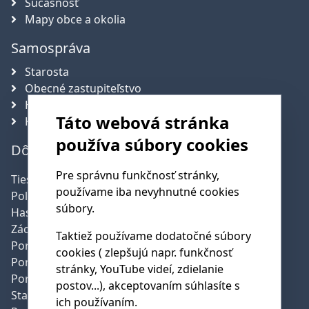
Súčasnosť
Mapy obce a okolia
Samospráva
Starosta
Obecné zastupiteľstvo
Hlavný kontrolór obce
Táto webová stránka
Komisie
používa súbory cookies
Dôležité telefónne čísla
Pre správnu funkčnosť stránky,
Tiesňová linka:
112
používame iba nevyhnutné cookies
Polícia:
158
súbory.
Hasičská služba:
150
Záchranná služba:
155
Taktiež používame dodatočné súbory
Poruchy SSE:
0800 159 000
cookies ( zlepšujú napr. funkčnosť
Poruchy SPP:
0850 111 727
stránky, YouTube videí, zdielanie
Poruchy pev.linky:
0800 123 777
postov...), akceptovaním súhlasíte s
Starostka obce:
0907 393 947
ich používaním.