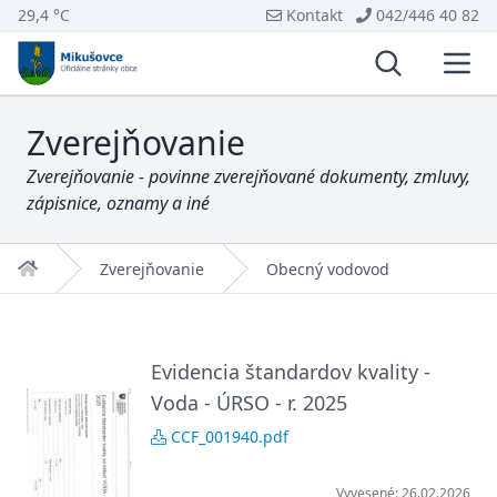
29,4 °C
Kontakt
042/446 40 82
Vyhľadávani
Otvo
Zverejňovanie
Zverejňovanie - povinne zverejňované dokumenty, zmluvy,
zápisnice, oznamy a iné
Domov
Zverejňovanie
Obecný vodovod
Evidencia štandardov kvality -
Voda - ÚRSO - r. 2025
CCF_001940.pdf
Vyvesené: 26.02.2026