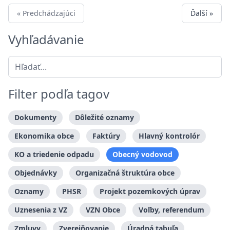
« Predchádzajúci
Ďalší »
Vyhľadávanie
Filter podľa tagov
Dokumenty
Dôležité oznamy
Ekonomika obce
Faktúry
Hlavný kontrolór
KO a triedenie odpadu
Obecný vodovod
Objednávky
Organizačná štruktúra obce
Oznamy
PHSR
Projekt pozemkových úprav
Uznesenia z VZ
VZN Obce
Voľby, referendum
Zmluvy
Zverejňovanie
Úradná tabuľa