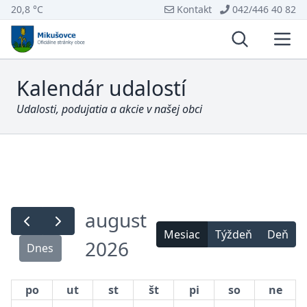
20,8 °C
Kontakt
042/446 40 82
Vyhľadávani
Otvo
Kalendár udalostí
Udalosti, podujatia a akcie v našej obci
august
Mesiac
Týždeň
Deň
2026
Dnes
po
ut
st
št
pi
so
ne