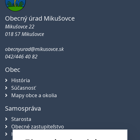
Obecný úrad Mikušovce
Mikušovce 22
018 57 Mikušovce
obecnyurad@mikusovce.sk
042/446 40 82
Obec
História
Súčasnosť
Mapy obce a okolia
Samospráva
Starosta
Obecné zastupiteľstvo
Hlavný kontrolór obce